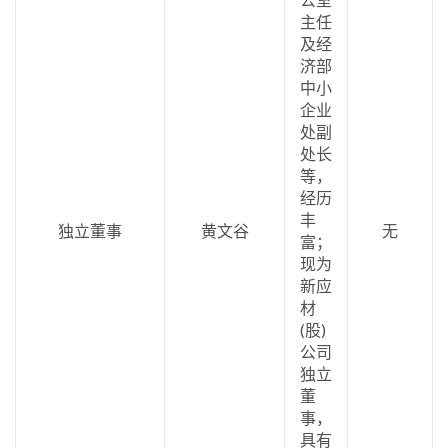
主任
及经
济部
中小
企业
处副
处长
等，
经历
丰
独立董事
黄文谷
无
富；
现为
新应
材
(股)
公司
独立
董
事，
具有