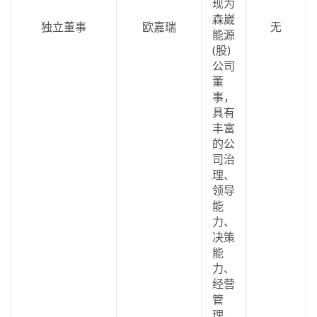
现为
森崴
独立董事
欧嘉瑞
无
能源
(股)
公司
董
事，
具有
丰富
的公
司治
理、
领导
能
力、
决策
能
力、
经营
管
理，