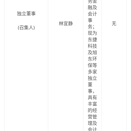
务金
融及
独立董事
会计
事
林宜静
无
务；
(召集人)
现为
东捷
科技
及旭
东环
保等
多家
独立
董
事，
具有
丰富
的经
营管
理及
会计