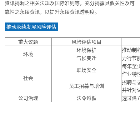
资讯揭漏之相关法规及国际准则等，充分揭露具攸关性及可
靠性之永续资讯，以提升永续资讯透明度。
推动永续发展风险评估
重大议题
风险评估项目
环境保护
推动制
环境
气候变迁
力行节
每年至
职场安全
作业特
社会
招聘与
员工招募与培训
并针对
公司治理
法令遵循
透过建