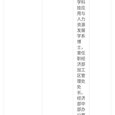
学科
技应
用与
人力
资源
发展
学系
博
士，
曾任
职经
济部
加工
区管
理处
处
长、
经济
部中
部办
公室