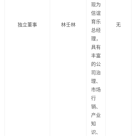
现为
信谊
育乐
独立董事
林壬林
无
总经
理，
具有
丰富
的公
司治
理、
市场
行
销、
产业
知
识、