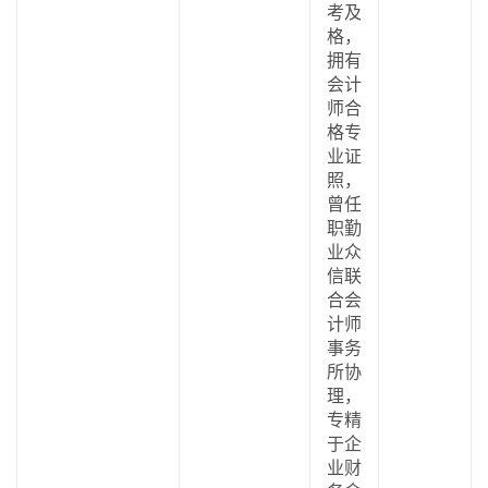
考及
格，
拥有
会计
师合
格专
业证
照，
曾任
职勤
业众
信联
合会
计师
事务
所协
理，
专精
于企
业财