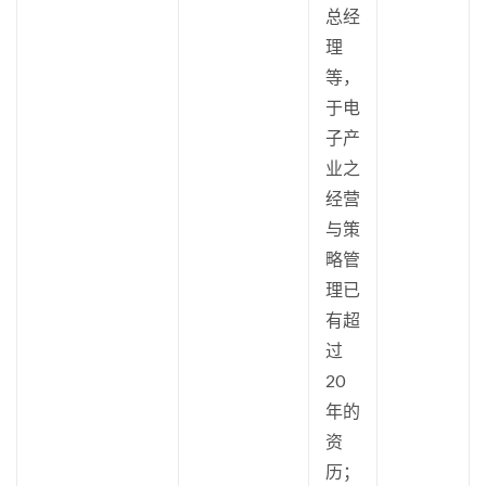
总经
理
等，
于电
子产
业之
经营
与策
略管
理已
有超
过
20
年的
资
历；