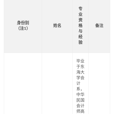
专
业
资
身份别
姓名
格
备注
（注1）
与
经
验
毕业
于东
海大
学会
计
系，
中华
民国
会计
师高