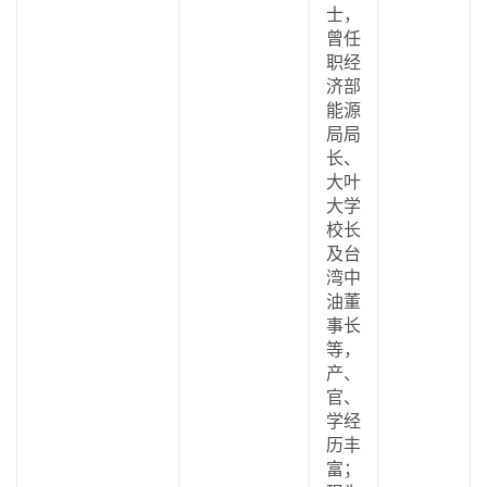
士，
曾任
职经
济部
能源
局局
长、
大叶
大学
校长
及台
湾中
油董
事长
等，
产、
官、
学经
历丰
富；