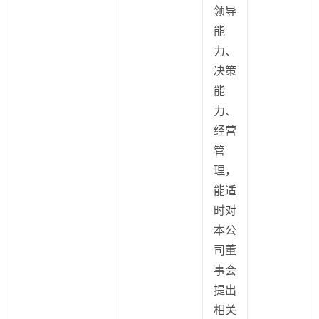
领导
能
力、
决策
能
力、
经营
管
理，
能适
时对
本公
司董
事会
提出
相关