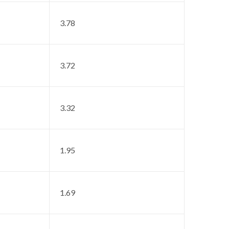
3.78
3.72
3.32
1.95
1.69