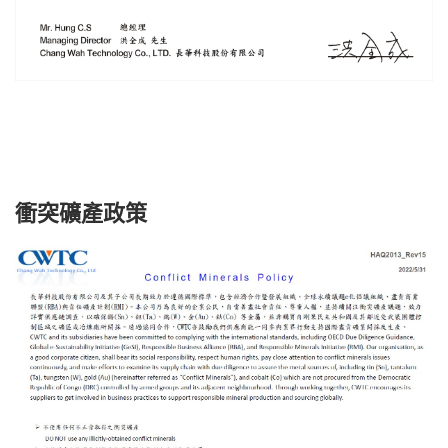
衝突礦產政策