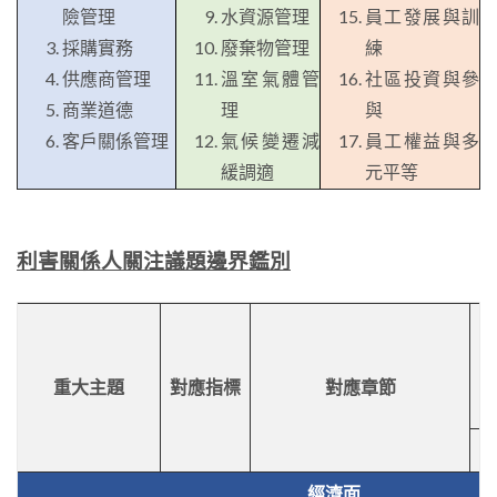
險管理
水資源管理
員工發展與訓
採購實務
廢棄物管理
練
供應商管理
溫室氣體管
社區投資與參
商業道德
理
與
客戶關係管理
氣候變遷減
員工權益與多
緩調適
元平等
利害關係人關注議題邊界鑑別
重大主題
對應指標
對應章節
各
經濟面