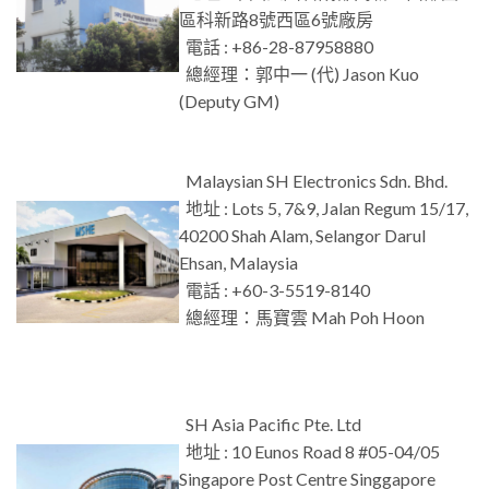
區科新路8號西區6號廠房
電話 : +86-28-87958880
總經理：郭中一 (代) Jason Kuo
(Deputy GM)
Malaysian SH Electronics Sdn. Bhd.
地址 : Lots 5, 7&9, Jalan Regum 15/17,
40200 Shah Alam, Selangor Darul
Ehsan, Malaysia
電話 : +60-3-5519-8140
總經理：馬寶雲 Mah Poh Hoon
SH Asia Pacific Pte. Ltd
地址 : 10 Eunos Road 8 #05-04/05
Singapore Post Centre Singgapore